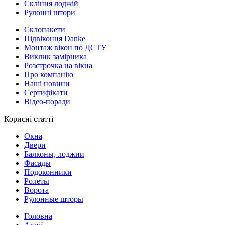
Скління лоджій
Рулонні штори
Склопакети
Підвіконня Danke
Монтаж вікон по ДСТУ
Виклик замірника
Розстрочка на вікна
Про компанію
Наші новини
Сертифікати
Відео-поради
Корисні статті
Окна
Двери
Балконы, лоджии
Фасады
Подоконники
Ролеты
Ворота
Рулонные шторы
Головна