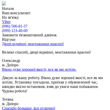
Наталя
Ваш консультант
На зв'язку
Viber
(096) 506-81-37
(099) 123-40-00
Замовити безкоштовний дзвінок
Відгуки
Двері відмінні, монтажники красені!
Велике спасибі, двері відмінні, монтажники красені!
Олександр
м. Дніпро
Вікна дуже хорошої якості, все як ми хотіли.
Дякую за вашу роботу. Вікна дуже хорошої якості, все як ми
хотіли. Установку погодили, приїхав у обумовлений час,
швидко якісно встановив, взяв до уваги наші побажання.
Чудова робота!
Тетяна
м. Дніпро
Спасибо большое, все отлично!