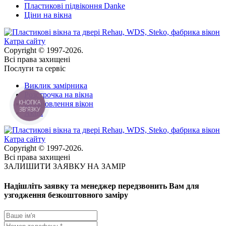
Пластикові підвіконня Danke
Ціни на вікна
Катра сайту
Copyright © 1997-2026.
Всі права захищені
Послуги та сервіс
Виклик замірника
Розстрочка на вікна
КНОПКА
Встановлення вікон
ЗВ'ЯЗКУ
Акції
Катра сайту
Copyright © 1997-2026.
Всі права захищені
ЗАЛИШИТИ ЗАЯВКУ НА ЗАМІР
Надішліть заявку та менеджер передзвонить Вам для
узгодження безкоштовного заміру