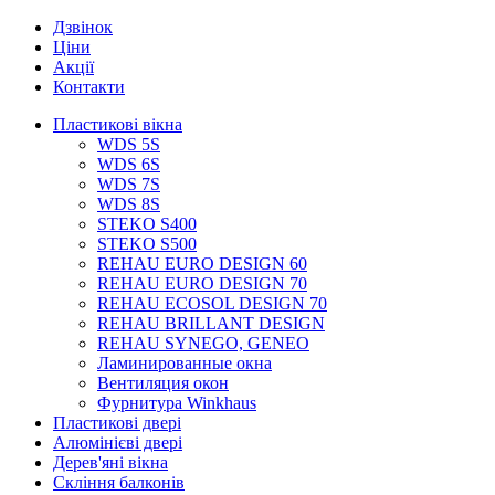
Дзвінок
Ціни
Акції
Контакти
Пластикові вікна
WDS 5S
WDS 6S
WDS 7S
WDS 8S
STEKO S400
STEKO S500
REHAU EURO DESIGN 60
REHAU EURO DESIGN 70
REHAU ECOSOL DESIGN 70
REHAU BRILLANT DESIGN
REHAU SYNEGO, GENEO
Ламинированные окна
Вентиляция окон
Фурнитура Winkhaus
Пластикові двері
Алюмінієві двері
Дерев'яні вікна
Скління балконів