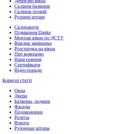
Дерев'яні вікна
Скління балконів
Скління лоджій
Рулонні штори
Склопакети
Підвіконня Danke
Монтаж вікон по ДСТУ
Виклик замірника
Розстрочка на вікна
Про компанію
Наші новини
Сертифікати
Відео-поради
Корисні статті
Окна
Двери
Балконы, лоджии
Фасады
Подоконники
Ролеты
Ворота
Рулонные шторы