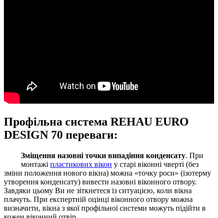
Профільна система REHAU EURO
DESIGN 70 переваги:
Зміщення назовні точки випадіння конденсату
. При
монтажі
пластикових вікон
у старі віконні чверті (без
зміни положення нового вікна) можна «точку роси» (ізотерму
утворення конденсату) вивести назовні віконного отвору.
Завдяки цьому Ви не зіткнетеся із ситуацією, коли вікна
плачуть. При експертній оцінці віконного отвору можна
визначити, вікна з якої профільної системи можуть підійти в
кожен віконний отвір.