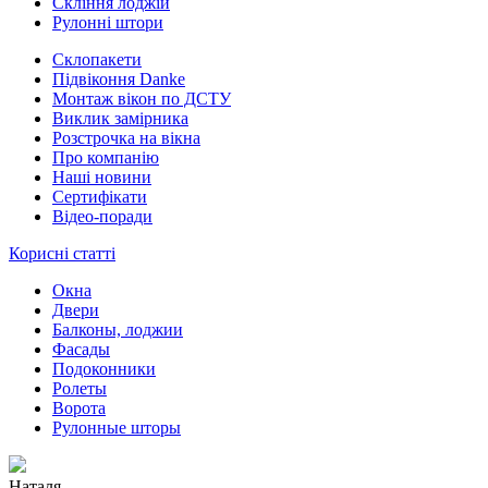
Скління лоджій
Рулонні штори
Склопакети
Підвіконня Danke
Монтаж вікон по ДСТУ
Виклик замірника
Розстрочка на вікна
Про компанію
Наші новини
Сертифікати
Відео-поради
Корисні статті
Окна
Двери
Балконы, лоджии
Фасады
Подоконники
Ролеты
Ворота
Рулонные шторы
Наталя