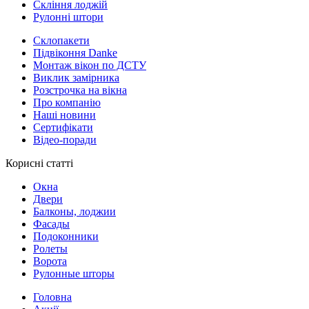
Скління лоджій
Рулонні штори
Склопакети
Підвіконня Danke
Монтаж вікон по ДСТУ
Виклик замірника
Розстрочка на вікна
Про компанію
Наші новини
Сертифікати
Відео-поради
Корисні статті
Окна
Двери
Балконы, лоджии
Фасады
Подоконники
Ролеты
Ворота
Рулонные шторы
Головна