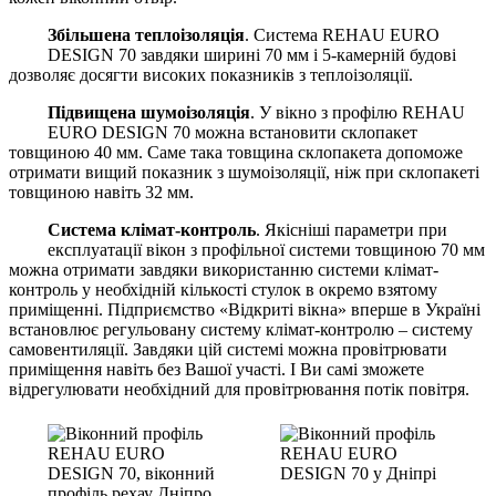
Збільшена теплоізоляція
. Система REHAU EURO
DESIGN 70 завдяки ширині 70 мм і 5-камерній будові
дозволяє досягти високих показників з теплоізоляції.
Підвищена шумоізоляція
. У вікно з профілю REHAU
EURO DESIGN 70 можна встановити склопакет
товщиною 40 мм. Саме така товщина склопакета допоможе
отримати вищий показник з шумоізоляції, ніж при склопакеті
товщиною навіть 32 мм.
Система клімат-контроль
. Якісніші параметри при
експлуатації вікон з профільної системи товщиною 70 мм
можна отримати завдяки використанню системи клімат-
контроль у необхідній кількості стулок в окремо взятому
приміщенні. Підприємство «Відкриті вікна» вперше в Україні
встановлює регульовану систему клімат-контролю – систему
самовентиляції. Завдяки цій системі можна провітрювати
приміщення навіть без Вашої участі. І Ви самі зможете
відрегулювати необхідний для провітрювання потік повітря.