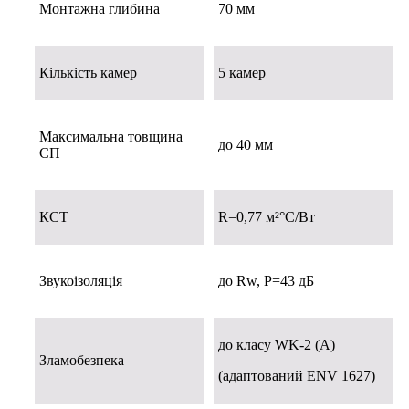
Монтажна глибина
70 мм
Кількість камер
5 камер
Максимальна товщина
до 40 мм
СП
КСТ
R=0,77 м²°C/Вт
Звукоізоляція
до Rw, P=43 дБ
до класу WK-2 (A)
Зламобезпека
(адаптований ENV 1627)