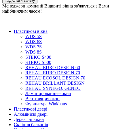
Менеджери компанії Відкриті вікна зв'яжуться з Вами
найближчим часом!
Пластикові вікна
WDS 5S
WDS 6S
WDS 7S
WDS 8S
STEKO S400
STEKO S500
REHAU EURO DESIGN 60
REHAU EURO DESIGN 70
REHAU ECOSOL DESIGN 70
REHAU BRILLANT DESIGN
REHAU SYNEGO, GENEO
Ламинированные окна
Вентиляция окон
Фурнитура Winkhaus
Пластикові двері
Алюмінієві двері
Дерев'яні вікна
Скління балконів