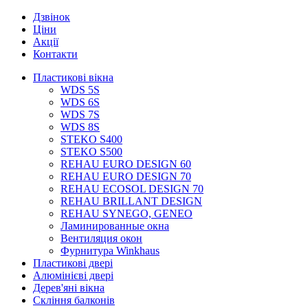
Дзвінок
Ціни
Акції
Контакти
Пластикові вікна
WDS 5S
WDS 6S
WDS 7S
WDS 8S
STEKO S400
STEKO S500
REHAU EURO DESIGN 60
REHAU EURO DESIGN 70
REHAU ECOSOL DESIGN 70
REHAU BRILLANT DESIGN
REHAU SYNEGO, GENEO
Ламинированные окна
Вентиляция окон
Фурнитура Winkhaus
Пластикові двері
Алюмінієві двері
Дерев'яні вікна
Скління балконів