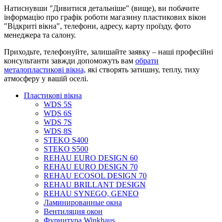
Натиснувши "Дивитися детальніше" (вище), ви побачите
інформацію про графік роботи магазину пластикових вікон
"Відкриті вікна", телефони, адресу, карту проїзду, фото
менеджера та салону.
Приходьте, телефонуйте, залишайте заявку – наші професійні
консультанти завжди допоможуть вам
обрати
металопластикові вікна,
які створять затишну, теплу, тиху
атмосферу у вашій оселі.
Пластикові вікна
WDS 5S
WDS 6S
WDS 7S
WDS 8S
STEKO S400
STEKO S500
REHAU EURO DESIGN 60
REHAU EURO DESIGN 70
REHAU ECOSOL DESIGN 70
REHAU BRILLANT DESIGN
REHAU SYNEGO, GENEO
Ламинированные окна
Вентиляция окон
Фурнитура Winkhaus