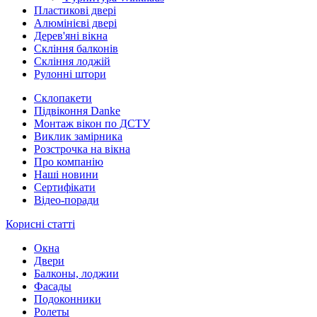
Пластикові двері
Алюмінієві двері
Дерев'яні вікна
Скління балконів
Скління лоджій
Рулонні штори
Склопакети
Підвіконня Danke
Монтаж вікон по ДСТУ
Виклик замірника
Розстрочка на вікна
Про компанію
Наші новини
Сертифікати
Відео-поради
Корисні статті
Окна
Двери
Балконы, лоджии
Фасады
Подоконники
Ролеты