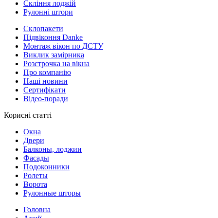
Скління лоджій
Рулонні штори
Склопакети
Підвіконня Danke
Монтаж вікон по ДСТУ
Виклик замірника
Розстрочка на вікна
Про компанію
Наші новини
Сертифікати
Відео-поради
Корисні статті
Окна
Двери
Балконы, лоджии
Фасады
Подоконники
Ролеты
Ворота
Рулонные шторы
Головна