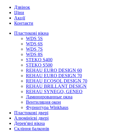
Дзвінок
Ціни
Акції
Контакти
Пластикові вікна
WDS 5S
WDS 6S
WDS 7S
WDS 8S
STEKO S400
STEKO S500
REHAU EURO DESIGN 60
REHAU EURO DESIGN 70
REHAU ECOSOL DESIGN 70
REHAU BRILLANT DESIGN
REHAU SYNEGO, GENEO
Ламинированные окна
Вентиляция окон
Фурнитура Winkhaus
Пластикові двері
Алюмінієві двері
Дерев'яні вікна
Скління балконів