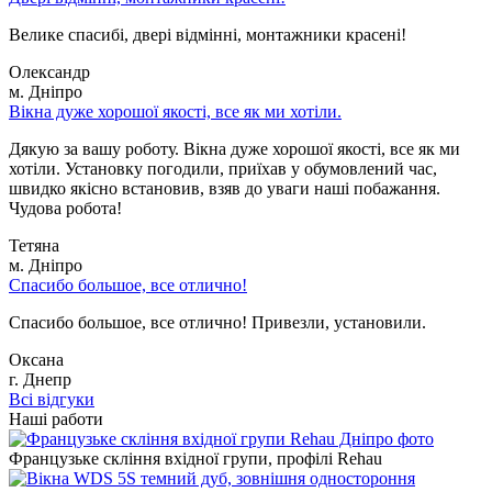
Велике спасибі, двері відмінні, монтажники красені!
Олександр
м. Дніпро
Вікна дуже хорошої якості, все як ми хотіли.
Дякую за вашу роботу. Вікна дуже хорошої якості, все як ми
хотіли. Установку погодили, приїхав у обумовлений час,
швидко якісно встановив, взяв до уваги наші побажання.
Чудова робота!
Тетяна
м. Дніпро
Спасибо большое, все отлично!
Спасибо большое, все отлично! Привезли, установили.
Оксана
г. Днепр
Всі відгуки
Наші работи
Французьке скління вхідної групи, профілі Rehau