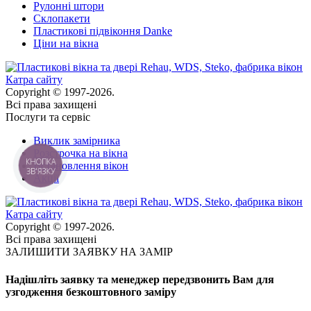
Рулонні штори
Склопакети
Пластикові підвіконня Danke
Ціни на вікна
Катра сайту
Copyright © 1997-2026.
Всі права захищені
Послуги та сервіс
Виклик замірника
Розстрочка на вікна
КНОПКА
Встановлення вікон
ЗВ'ЯЗКУ
Акції
Катра сайту
Copyright © 1997-2026.
Всі права захищені
ЗАЛИШИТИ ЗАЯВКУ НА ЗАМІР
Надішліть заявку та менеджер передзвонить Вам для
узгодження безкоштовного заміру