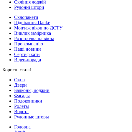
Скління лоджій
Рулонні штори
Склопакети
Підвіконня Danke
Монтаж вікон по ДСТУ
Виклик замірника
Розстрочка на вікна
Про компанію
Наші новини
Сертифікати
Відео-поради
Корисні статті
Окна
Двери
Балконы, лоджии
Фасады
Подоконники
Ролеты
Ворота
Рулонные шторы
Головна