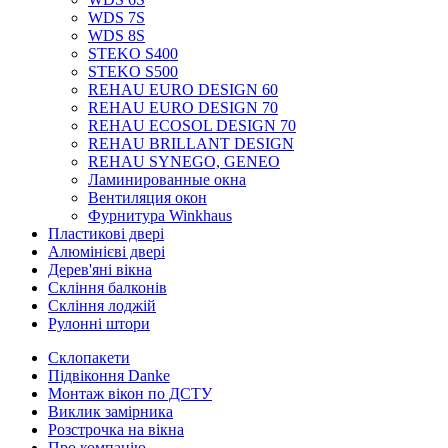
WDS 7S
WDS 8S
STEKO S400
STEKO S500
REHAU EURO DESIGN 60
REHAU EURO DESIGN 70
REHAU ECOSOL DESIGN 70
REHAU BRILLANT DESIGN
REHAU SYNEGO, GENEO
Ламинированные окна
Вентиляция окон
Фурнитура Winkhaus
Пластикові двері
Алюмінієві двері
Дерев'яні вікна
Скління балконів
Скління лоджій
Рулонні штори
Склопакети
Підвіконня Danke
Монтаж вікон по ДСТУ
Виклик замірника
Розстрочка на вікна
Про компанію