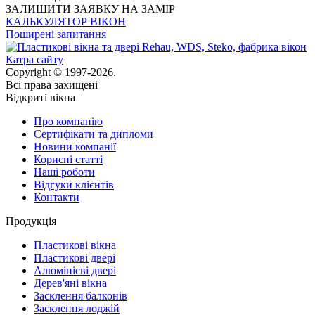
ЗАЛИШИТИ ЗАЯВКУ НА ЗАМІР
КАЛЬКУЛЯТОР ВІКОН
Поширені запитання
Катра сайту
Copyright © 1997-2026.
Всі права захищені
Відкриті вікна
Про компанію
Сертифікати та дипломи
Новини компанії
Корисні статті
Наші роботи
Відгуки клієнтів
Контакти
Продукція
Пластикові вікна
Пластикові двері
Алюмінієві двері
Дерев'яні вікна
Засклення балконів
Засклення лоджій