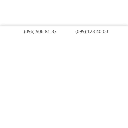
Сертифікати та дипломи
Новини компанії
Корисні статті
Наші роботи
(096) 506-81-37
(099) 123-40-00
Відгуки клієнтів
Контакти
ПРОДУКЦІЯ
Пластикові вікна
Пластикові двері
Алюмінієві двері
Дерев'яні вікна
Засклення балконів
Засклення лоджій
Рулонні штори
Склопакети