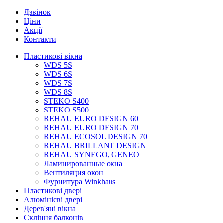
Дзвінок
Ціни
Акції
Контакти
Пластикові вікна
WDS 5S
WDS 6S
WDS 7S
WDS 8S
STEKO S400
STEKO S500
REHAU EURO DESIGN 60
REHAU EURO DESIGN 70
REHAU ECOSOL DESIGN 70
REHAU BRILLANT DESIGN
REHAU SYNEGO, GENEO
Ламинированные окна
Вентиляция окон
Фурнитура Winkhaus
Пластикові двері
Алюмінієві двері
Дерев'яні вікна
Скління балконів