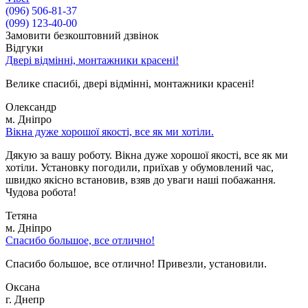
(096) 506-81-37
(099) 123-40-00
Замовити безкоштовний дзвінок
Відгуки
Двері відмінні, монтажники красені!
Велике спасибі, двері відмінні, монтажники красені!
Олександр
м. Дніпро
Вікна дуже хорошої якості, все як ми хотіли.
Дякую за вашу роботу. Вікна дуже хорошої якості, все як ми
хотіли. Установку погодили, приїхав у обумовлений час,
швидко якісно встановив, взяв до уваги наші побажання.
Чудова робота!
Тетяна
м. Дніпро
Спасибо большое, все отлично!
Спасибо большое, все отлично! Привезли, установили.
Оксана
г. Днепр