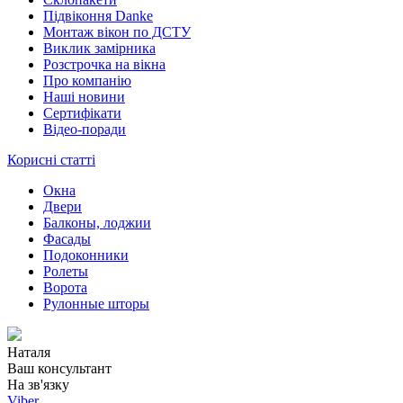
Підвіконня Danke
Монтаж вікон по ДСТУ
Виклик замірника
Розстрочка на вікна
Про компанію
Наші новини
Сертифікати
Відео-поради
Корисні статті
Окна
Двери
Балконы, лоджии
Фасады
Подоконники
Ролеты
Ворота
Рулонные шторы
Наталя
Ваш консультант
На зв'язку
Viber