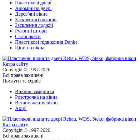
Пластикові двері
Алюмінієві двері
Дерев'яні вікна
Засклення балконів
Засклення лоджій
Рулонні штори
Склопакети
Пластикові підвіконня Danke
Ціни на вікна
Катра сайту
Copyright © 1997-2026.
Всі права захищені
Послуги та сервіс
Виклик замірника
Розстрочка на вікна
Встановлення вікон
Акції
Катра сайту
Copyright © 1997-2026.
Всі права захищені