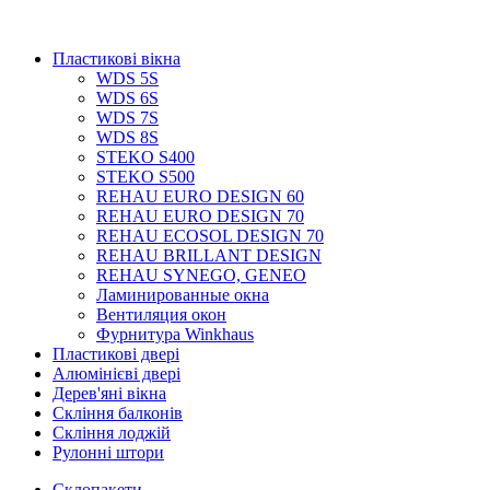
Пластикові вікна
WDS 5S
WDS 6S
WDS 7S
WDS 8S
STEKO S400
STEKO S500
REHAU EURO DESIGN 60
REHAU EURO DESIGN 70
REHAU ECOSOL DESIGN 70
REHAU BRILLANT DESIGN
REHAU SYNEGO, GENEO
Ламинированные окна
Вентиляция окон
Фурнитура Winkhaus
Пластикові двері
Алюмінієві двері
Дерев'яні вікна
Скління балконів
Скління лоджій
Рулонні штори
Склопакети