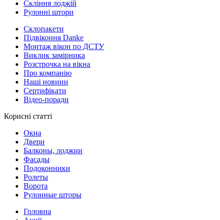
Скління лоджій
Рулонні штори
Склопакети
Підвіконня Danke
Монтаж вікон по ДСТУ
Виклик замірника
Розстрочка на вікна
Про компанію
Наші новини
Сертифікати
Відео-поради
Корисні статті
Окна
Двери
Балконы, лоджии
Фасады
Подоконники
Ролеты
Ворота
Рулонные шторы
Головна