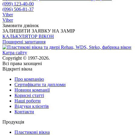
(099) 123-40-00
(096) 506-81-37
Viber
Viber
Замовити дзвінок
ЗАЛИШИТИ ЗАЯВКУ НА ЗАМІР
КАЛЬКУЛЯТОР ВІКОН
Поширені запитання
Катра сайту
Copyright © 1997-2026.
Всі права захищені
Відкриті вікна
Про компанію
Сертифікати та дипломи
Новини компанії
Корисні статті
Наші роботи
Відгуки клієнтів
Контакти
Продукція
Пластикові вікна