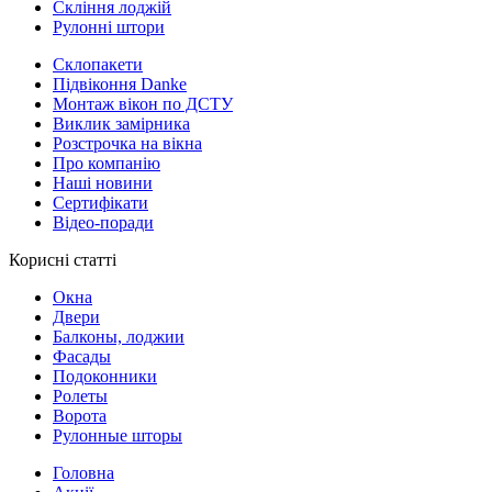
Скління лоджій
Рулонні штори
Склопакети
Підвіконня Danke
Монтаж вікон по ДСТУ
Виклик замірника
Розстрочка на вікна
Про компанію
Наші новини
Сертифікати
Відео-поради
Корисні статті
Окна
Двери
Балконы, лоджии
Фасады
Подоконники
Ролеты
Ворота
Рулонные шторы
Головна