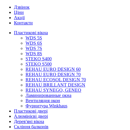
Дзвінок
Ціни
Акції
Контакти
Пластикові вікна
WDS 5S
WDS 6S
WDS 7S
WDS 8S
STEKO S400
STEKO S500
REHAU EURO DESIGN 60
REHAU EURO DESIGN 70
REHAU ECOSOL DESIGN 70
REHAU BRILLANT DESIGN
REHAU SYNEGO, GENEO
Ламинированные окна
Вентиляция окон
Фурнитура Winkhaus
Пластикові двері
Алюмінієві двері
Дерев'яні вікна
Скління балконів