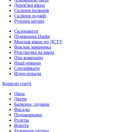
Дерев'яні вікна
Скління балконів
Скління лоджій
Рулонні штори
Склопакети
Підвіконня Danke
Монтаж вікон по ДСТУ
Виклик замірника
Розстрочка на вікна
Про компанію
Наші новини
Сертифікати
Відео-поради
Корисні статті
Окна
Двери
Балконы, лоджии
Фасады
Подоконники
Ролеты
Ворота
Рулонные шторы