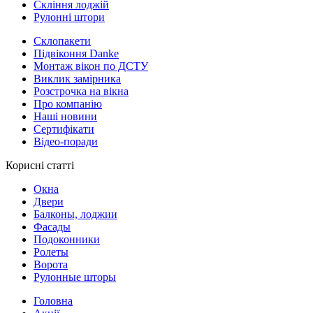
Скління лоджій
Рулонні штори
Склопакети
Підвіконня Danke
Монтаж вікон по ДСТУ
Виклик замірника
Розстрочка на вікна
Про компанію
Наші новини
Сертифікати
Відео-поради
Корисні статті
Окна
Двери
Балконы, лоджии
Фасады
Подоконники
Ролеты
Ворота
Рулонные шторы
Головна