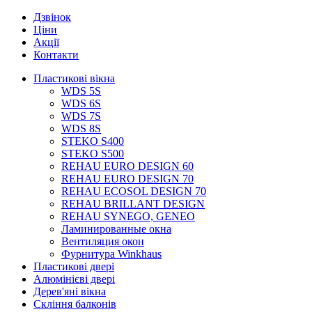
Дзвінок
Ціни
Акції
Контакти
Пластикові вікна
WDS 5S
WDS 6S
WDS 7S
WDS 8S
STEKO S400
STEKO S500
REHAU EURO DESIGN 60
REHAU EURO DESIGN 70
REHAU ECOSOL DESIGN 70
REHAU BRILLANT DESIGN
REHAU SYNEGO, GENEO
Ламинированные окна
Вентиляция окон
Фурнитура Winkhaus
Пластикові двері
Алюмінієві двері
Дерев'яні вікна
Скління балконів