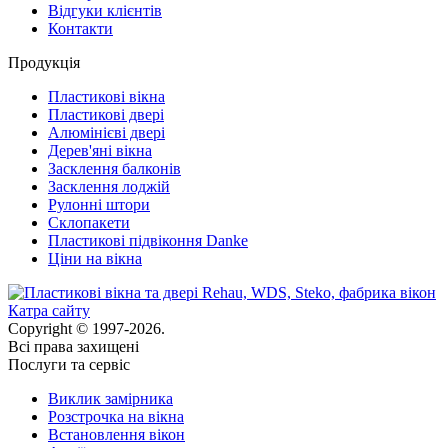
Відгуки клієнтів
Контакти
Продукція
Пластикові вікна
Пластикові двері
Алюмінієві двері
Дерев'яні вікна
Засклення балконів
Засклення лоджій
Рулонні штори
Склопакети
Пластикові підвіконня Danke
Ціни на вікна
Катра сайту
Copyright © 1997-2026.
Всі права захищені
Послуги та сервіс
Виклик замірника
Розстрочка на вікна
Встановлення вікон