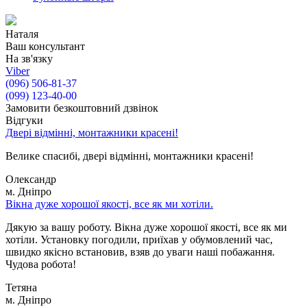
Наталя
Ваш консультант
На зв'язку
Viber
(096) 506-81-37
(099) 123-40-00
Замовити безкоштовний дзвінок
Відгуки
Двері відмінні, монтажники красені!
Велике спасибі, двері відмінні, монтажники красені!
Олександр
м. Дніпро
Вікна дуже хорошої якості, все як ми хотіли.
Дякую за вашу роботу. Вікна дуже хорошої якості, все як ми
хотіли. Установку погодили, приїхав у обумовлений час,
швидко якісно встановив, взяв до уваги наші побажання.
Чудова робота!
Тетяна
м. Дніпро