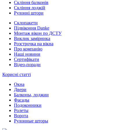
Скління балконів
Скління лоджій
Рулонні штори
Склопакети
Підвіконня Danke
Монтаж вікон по ДСТУ
Виклик замірника
Розстрочка на вікна
Про компанію
Наші новини
Сертифікати
Відео-поради
Корисні статті
Окна
Двери
Балконы, лоджии
Фасады
Подоконники
Ролеты
Ворота
Рулонные шторы