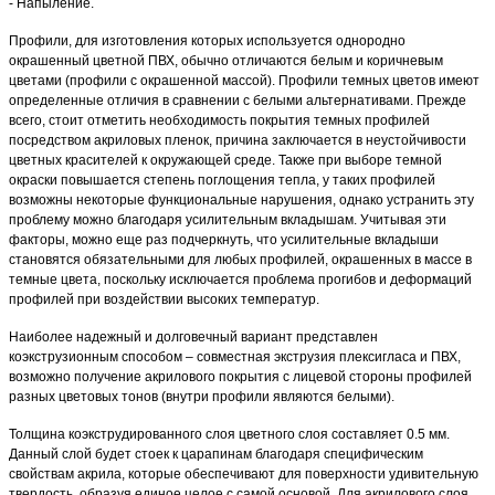
- Напыление.
Профили, для изготовления которых используется однородно
окрашенный цветной ПВХ, обычно отличаются белым и коричневым
цветами (профили с окрашенной массой). Профили темных цветов имеют
определенные отличия в сравнении с белыми альтернативами. Прежде
всего, стоит отметить необходимость покрытия темных профилей
посредством акриловых пленок, причина заключается в неустойчивости
цветных красителей к окружающей среде. Также при выборе темной
окраски повышается степень поглощения тепла, у таких профилей
возможны некоторые функциональные нарушения, однако устранить эту
проблему можно благодаря усилительным вкладышам. Учитывая эти
факторы, можно еще раз подчеркнуть, что усилительные вкладыши
становятся обязательными для любых профилей, окрашенных в массе в
темные цвета, поскольку исключается проблема прогибов и деформаций
профилей при воздействии высоких температур.
Наиболее надежный и долговечный вариант представлен
коэкструзионным способом – совместная экструзия плексигласа и
ПВХ
,
возможно получение акрилового покрытия с лицевой стороны профилей
разных цветовых тонов (внутри профили являются белыми).
Толщина коэкструдированного слоя цветного слоя составляет 0.5 мм.
Данный слой будет стоек к царапинам благодаря специфическим
свойствам акрила, которые обеспечивают для поверхности удивительную
твердость, образуя единое целое с самой основой. Для акрилового слоя