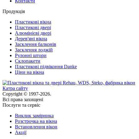
Контакти
Продукція
Пластикові вікна
Пластикові двері
Алюмінієві двері
Дерев'яні вікна
Засклення балконів
Засклення лоджій
Рулонні штори
Склопакети
Пластикові підвіконня Danke
Ціни на вікна
Катра сайту
Copyright © 1997-2026.
Всі права захищені
Послуги та сервіс
Виклик замірника
Розстрочка на вікна
Встановлення вікон
Акції