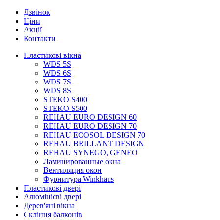
Дзвінок
Ціни
Акції
Контакти
Пластикові вікна
WDS 5S
WDS 6S
WDS 7S
WDS 8S
STEKO S400
STEKO S500
REHAU EURO DESIGN 60
REHAU EURO DESIGN 70
REHAU ECOSOL DESIGN 70
REHAU BRILLANT DESIGN
REHAU SYNEGO, GENEO
Ламинированные окна
Вентиляция окон
Фурнитура Winkhaus
Пластикові двері
Алюмінієві двері
Дерев'яні вікна
Скління балконів