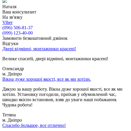
Наталя
Ваш консультант
На зв'язку
Viber
(096) 506-81-37
(099) 123-40-00
Замовити безкоштовний дзвінок
Відгуки
Двері відмінні, монтажники красені!
Велике спасибі, двері відмінні, монтажники красені!
Олександр
м. Дніпро
Вікна дуже хорошої якості, все як ми хотіли.
Дякую за вашу роботу. Вікна дуже хорошої якості, все як ми
хотіли. Установку погодили, приїхав у обумовлений час,
швидко якісно встановив, взяв до уваги наші побажання.
Чудова робота!
Тетяна
м. Дніпро
Спасибо большое, все отлично!