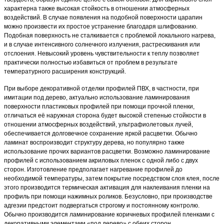
характерна также высокая стойкость в отношении атмосферных
воздействий. В случае появления на подобной поверхности царапин
можно произвести их простое устранение благодаря шлифованию.
Подобная поверхность не сталкивается с проблемой локального нагрева,
и в случае интенсивного солнечного излучения, растрескивания или
отслоения. Невысокий уровень чувствительности к теплу позволяет
практически полностью избавиться от проблем в результате
температурного расширения конструкций.
При выборе декоративной отделки профилей ПВХ, в частности, при
имитации под дерево, актуально использование ламинирования
поверхности пластиковых профилей при помощи прочной пленки,
отличаться её наружная сторона будет высокой степенью стойкости в
отношении атмосферных воздействий, ультрафиолетовых лучей,
обеспечивается долговечное сохранение яркой расцветки. Обычно
ламинат воспроизводит структуру дерева, но популярно также
использование прочих вариантов расцветки. Возможно ламинирование
профилей с использованием акриловых пленок с одной либо с двух
сторон. Изготовление предполагает нагревание профилей до
необходимой температуры, затем покрытие посредством слоя клея, после
этого производится термическая активация для наклеивания пленки на
профиль при помощи нажимных роликов. Безусловно, при производстве
адгезии предстоит подвергаться строгому и постоянному контролю.
Обычно производится ламинирование коричневых профилей пленками с
декоративными элементами «под дерево» с обеих сторон.