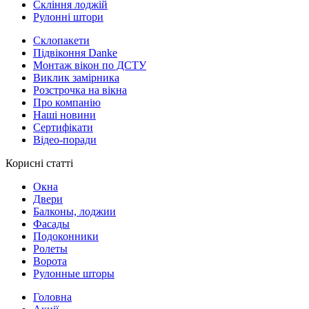
Скління лоджій
Рулонні штори
Склопакети
Підвіконня Danke
Монтаж вікон по ДСТУ
Виклик замірника
Розстрочка на вікна
Про компанію
Наші новини
Сертифікати
Відео-поради
Корисні статті
Окна
Двери
Балконы, лоджии
Фасады
Подоконники
Ролеты
Ворота
Рулонные шторы
Головна