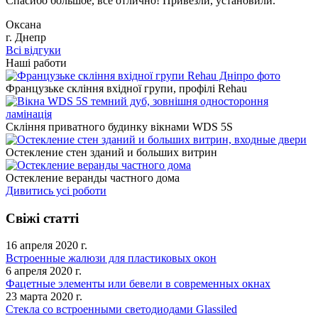
Спасибо большое, все отлично! Привезли, установили.
Оксана
г. Днепр
Всі відгуки
Наші работи
Французьке скління вхідної групи, профілі Rehau
Скління приватного будинку вікнами WDS 5S
Остекление стен зданий и больших витрин
Остекление веранды частного дома
Дивитись усі роботи
Свіжі статті
16 апреля 2020 г.
Встроенные жалюзи для пластиковых окон
6 апреля 2020 г.
Фацетные элементы или бевели в современных окнах
23 марта 2020 г.
Стекла со встроенными светодиодами Glassiled