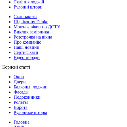
Скління лоджій
Рулонні штори
Склопакети
Підвіконня Danke
Монтаж вікон по ДСТУ
Виклик замірника
Розстрочка на вікна
Про компанію
Наші новини
Сертифікати
Відео-поради
Корисні статті
Окна
Двери
Балконы, лоджии
Фасады
Подоконники
Ролеты
Ворота
Рулонные шторы
Головна