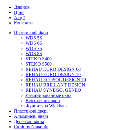
Дзвінок
Ціни
Акції
Контакти
Пластикові вікна
WDS 5S
WDS 6S
WDS 7S
WDS 8S
STEKO S400
STEKO S500
REHAU EURO DESIGN 60
REHAU EURO DESIGN 70
REHAU ECOSOL DESIGN 70
REHAU BRILLANT DESIGN
REHAU SYNEGO, GENEO
Ламинированные окна
Вентиляция окон
Фурнитура Winkhaus
Пластикові двері
Алюмінієві двері
Дерев'яні вікна
Скління балконів