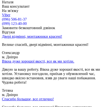
Наталя
Ваш консультант
На зв'язку
Viber
(096) 506-81-37
(099) 123-40-00
Замовити безкоштовний дзвінок
Відгуки
Двері відмінні, монтажники красені!
Велике спасибі, двері відмінні, монтажники красені!
Олександр
м. Дніпро
Вікна дуже хорошої якості, все як ми хотіли.
Дякую за вашу роботу. Вікна дуже хорошої якості, все як ми
хотіли. Установку погодили, приїхав у обумовлений час,
швидко якісно встановив, взяв до уваги наші побажання.
Чудова робота!
Тетяна
м. Дніпро
Спасибо большое, все отлично!