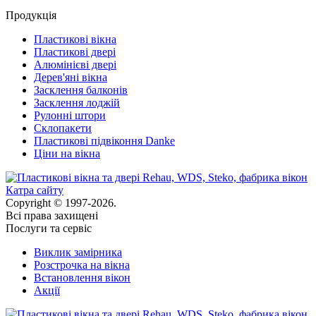
Продукція
Пластикові вікна
Пластикові двері
Алюмінієві двері
Дерев'яні вікна
Засклення балконів
Засклення лоджій
Рулонні штори
Склопакети
Пластикові підвіконня Danke
Ціни на вікна
Катра сайту
Copyright © 1997-2026.
Всі права захищені
Послуги та сервіс
Виклик замірника
Розстрочка на вікна
Встановлення вікон
Акції