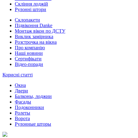
Скління лоджій
Рулонні штори
Склопакети
Підвіконня Danke
Монтаж вікон по ДСТУ
Виклик замірника
Розстрочка на вікна
Про компанію
Наші новини
Сертифікати
Відео-поради
Корисні статті
Окна
Двери
Балконы, лоджии
Фасады
Подоконники
Ролеты
Ворота
Рулонные шторы