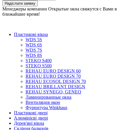
Менеджеры компании Открытые окна свяжутся с Вами в
ближайшие время!
Пластикові вікна
WDS 5S
WDS 6S
WDS 7S
WDS 8S
STEKO S400
STEKO S500
REHAU EURO DESIGN 60
REHAU EURO DESIGN 70
REHAU ECOSOL DESIGN 70
REHAU BRILLANT DESIGN
REHAU SYNEGO, GENEO
Ламинированные окна
Вентиляция окон
Фурнитура Winkhaus
Пластикові двері
Алюмінієві двері
Дерев'яні вікна
Скління балконів