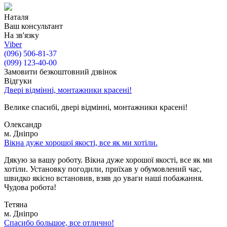
Наталя
Ваш консультант
На зв'язку
Viber
(096) 506-81-37
(099) 123-40-00
Замовити безкоштовний дзвінок
Відгуки
Двері відмінні, монтажники красені!
Велике спасибі, двері відмінні, монтажники красені!
Олександр
м. Дніпро
Вікна дуже хорошої якості, все як ми хотіли.
Дякую за вашу роботу. Вікна дуже хорошої якості, все як ми
хотіли. Установку погодили, приїхав у обумовлений час,
швидко якісно встановив, взяв до уваги наші побажання.
Чудова робота!
Тетяна
м. Дніпро
Спасибо большое, все отлично!