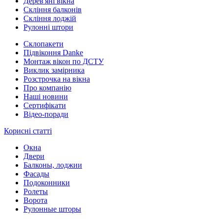
Дерев'яні вікна
Скління балконів
Скління лоджій
Рулонні штори
Склопакети
Підвіконня Danke
Монтаж вікон по ДСТУ
Виклик замірника
Розстрочка на вікна
Про компанію
Наші новини
Сертифікати
Відео-поради
Корисні статті
Окна
Двери
Балконы, лоджии
Фасады
Подоконники
Ролеты
Ворота
Рулонные шторы