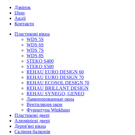
Дзвінок
Ціни
Акції
Контакти
Пластикові вікна
WDS 5S
WDS 6S
WDS 7S
WDS 8S
STEKO S400
STEKO S500
REHAU EURO DESIGN 60
REHAU EURO DESIGN 70
REHAU ECOSOL DESIGN 70
REHAU BRILLANT DESIGN
REHAU SYNEGO, GENEO
Ламинированные окна
Вентиляция окон
Фурнитура Winkhaus
Пластикові двері
Алюмінієві двері
Дерев'яні вікна
Скління балконів