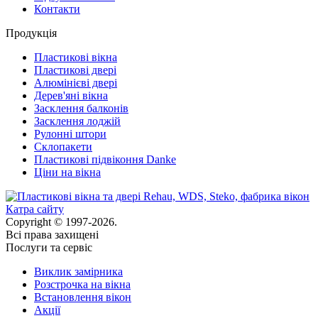
Контакти
Продукція
Пластикові вікна
Пластикові двері
Алюмінієві двері
Дерев'яні вікна
Засклення балконів
Засклення лоджій
Рулонні штори
Склопакети
Пластикові підвіконня Danke
Ціни на вікна
Катра сайту
Copyright © 1997-2026.
Всі права захищені
Послуги та сервіс
Виклик замірника
Розстрочка на вікна
Встановлення вікон
Акції