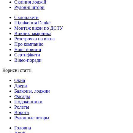
Скління лоджій
Рулонні штори
Склопакети
Підвіконня Danke
Монтаж вікон по ДСТУ
Виклик замірника
Розстрочка на вікна
Про компанію
Наші новини
Сертифікати
Відео-поради
Корисні статті
Окна
Двери
Балконы, лоджии
Фасады
Подоконники
Ролеты
Ворота
Рулонные шторы
Головна