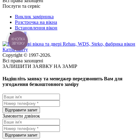
Всі права захищені
Послуги та сервіс
Виклик замірника
Розстрочка на вікна
Встановлення вікон
Акції
КНОПКА
ЗВ'ЯЗКУ
Катра сайту
Copyright © 1997-2026.
Всі права захищені
ЗАЛИШИТИ ЗАЯВКУ НА ЗАМІР
Надішліть заявку та менеджер передзвонить Вам для
узгодження безкоштовного заміру
Замовити дзвінок