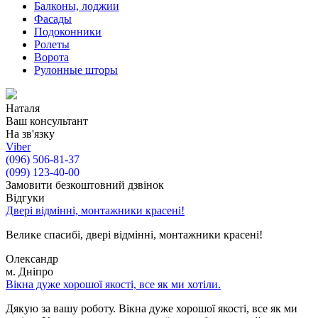
Балконы, лоджии
Фасады
Подоконники
Ролеты
Ворота
Рулонные шторы
Наталя
Ваш консультант
На зв'язку
Viber
(096) 506-81-37
(099) 123-40-00
Замовити безкоштовний дзвінок
Відгуки
Двері відмінні, монтажники красені!
Велике спасибі, двері відмінні, монтажники красені!
Олександр
м. Дніпро
Вікна дуже хорошої якості, все як ми хотіли.
Дякую за вашу роботу. Вікна дуже хорошої якості, все як ми