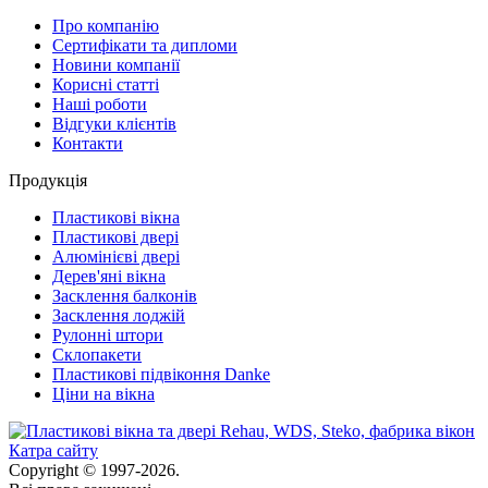
Про компанію
Сертифікати та дипломи
Новини компанії
Корисні статті
Наші роботи
Відгуки клієнтів
Контакти
Продукція
Пластикові вікна
Пластикові двері
Алюмінієві двері
Дерев'яні вікна
Засклення балконів
Засклення лоджій
Рулонні штори
Склопакети
Пластикові підвіконня Danke
Ціни на вікна
Катра сайту
Copyright © 1997-2026.