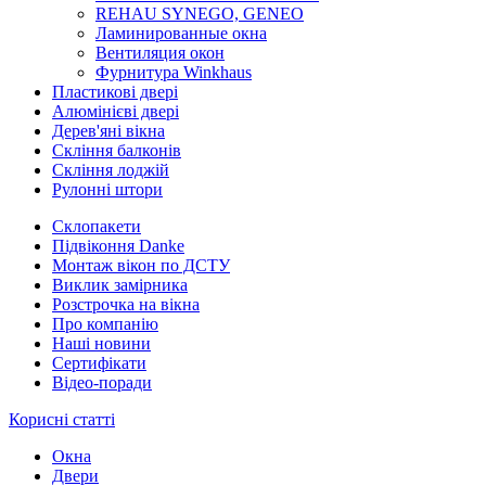
REHAU SYNEGO, GENEO
Ламинированные окна
Вентиляция окон
Фурнитура Winkhaus
Пластикові двері
Алюмінієві двері
Дерев'яні вікна
Скління балконів
Скління лоджій
Рулонні штори
Склопакети
Підвіконня Danke
Монтаж вікон по ДСТУ
Виклик замірника
Розстрочка на вікна
Про компанію
Наші новини
Сертифікати
Відео-поради
Корисні статті
Окна
Двери