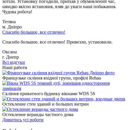
хотіли. Установку погодили, приїхав у обумовлений час,
швидко якісно встановив, взяв до уваги наші побажання.
Чудова робота!
Тетяна
м. Дніпро
Спасибо большое, все отлично!
Спасибо большое, все отлично! Привезли, установили.
Оксана
г. Днепр
Всі відгуки
Наші работи
Французьке скління вхідної групи, профілі Rehau
Скління приватного будинку вікнами WDS 5S
Остекление стен зданий и больших витрин
Остекление веранды частного дома
Дивитись усі роботи