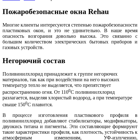
Пожаробезопасные окна Rehau
Многие клиенты интересуются степенью пожаробезопасности
пластиковых окон, и это не удивительно. В наше время
опасность возгорания довольно высока. Это связанно с
большим количеством электрических бытовых приборов и
газовых устройств.
Негорючий состав
Поливинилхлорид принадлежит к группе негорючих
материалов, так как при воздействии на него высоких
температур тепло не выделяется, что препятствует
0
распространению огня. От 110
С поливинилхлорид
разлагается, выделяя хлористый водород, а при температуре
0
свыше 150
С плавится.
В процессе изготовления пластикового профиля в
поливинилхлорид добавляют стабилизаторы, модификаторы,
двуокись титана и пигменты. Эти составляющие формируют
такие характеристики профиля, как плотность, устойчивость к
атмосферным изменениям, УФ-излучению,