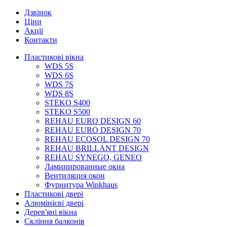
Дзвінок
Ціни
Акції
Контакти
Пластикові вікна
WDS 5S
WDS 6S
WDS 7S
WDS 8S
STEKO S400
STEKO S500
REHAU EURO DESIGN 60
REHAU EURO DESIGN 70
REHAU ECOSOL DESIGN 70
REHAU BRILLANT DESIGN
REHAU SYNEGO, GENEO
Ламинированные окна
Вентиляция окон
Фурнитура Winkhaus
Пластикові двері
Алюмінієві двері
Дерев'яні вікна
Скління балконів