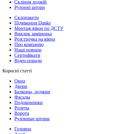
Скління лоджій
Рулонні штори
Склопакети
Підвіконня Danke
Монтаж вікон по ДСТУ
Виклик замірника
Розстрочка на вікна
Про компанію
Наші новини
Сертифікати
Відео-поради
Корисні статті
Окна
Двери
Балконы, лоджии
Фасады
Подоконники
Ролеты
Ворота
Рулонные шторы
Головна