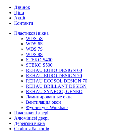
Дзвінок
Ціни
Акції
Контакти
Пластикові вікна
WDS 5S
WDS 6S
WDS 7S
WDS 8S
STEKO S400
STEKO S500
REHAU EURO DESIGN 60
REHAU EURO DESIGN 70
REHAU ECOSOL DESIGN 70
REHAU BRILLANT DESIGN
REHAU SYNEGO, GENEO
Ламинированные окна
Вентиляция окон
Фурнитура Winkhaus
Пластикові двері
Алюмінієві двері
Дерев'яні вікна
Скління балконів