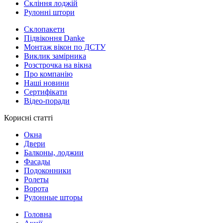
Скління лоджій
Рулонні штори
Склопакети
Підвіконня Danke
Монтаж вікон по ДСТУ
Виклик замірника
Розстрочка на вікна
Про компанію
Наші новини
Сертифікати
Відео-поради
Корисні статті
Окна
Двери
Балконы, лоджии
Фасады
Подоконники
Ролеты
Ворота
Рулонные шторы
Головна