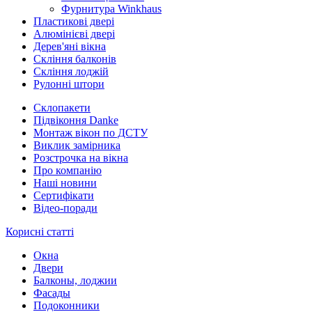
Фурнитура Winkhaus
Пластикові двері
Алюмінієві двері
Дерев'яні вікна
Скління балконів
Скління лоджій
Рулонні штори
Склопакети
Підвіконня Danke
Монтаж вікон по ДСТУ
Виклик замірника
Розстрочка на вікна
Про компанію
Наші новини
Сертифікати
Відео-поради
Корисні статті
Окна
Двери
Балконы, лоджии
Фасады
Подоконники