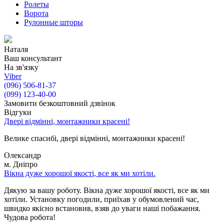
Ролеты
Ворота
Рулонные шторы
Наталя
Ваш консультант
На зв'язку
Viber
(096) 506-81-37
(099) 123-40-00
Замовити безкоштовний дзвінок
Відгуки
Двері відмінні, монтажники красені!
Велике спасибі, двері відмінні, монтажники красені!
Олександр
м. Дніпро
Вікна дуже хорошої якості, все як ми хотіли.
Дякую за вашу роботу. Вікна дуже хорошої якості, все як ми
хотіли. Установку погодили, приїхав у обумовлений час,
швидко якісно встановив, взяв до уваги наші побажання.
Чудова робота!