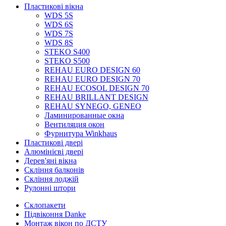
Пластикові вікна
WDS 5S
WDS 6S
WDS 7S
WDS 8S
STEKO S400
STEKO S500
REHAU EURO DESIGN 60
REHAU EURO DESIGN 70
REHAU ECOSOL DESIGN 70
REHAU BRILLANT DESIGN
REHAU SYNEGO, GENEO
Ламинированные окна
Вентиляция окон
Фурнитура Winkhaus
Пластикові двері
Алюмінієві двері
Дерев'яні вікна
Скління балконів
Скління лоджій
Рулонні штори
Склопакети
Підвіконня Danke
Монтаж вікон по ДСТУ