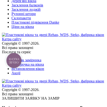
Дерев'яні вікна
Засклення балконів
Засклення лоджій
Рулонні штори
Склопакети
Пластикові підвіконня Danke
Ціни на вікна
Катра сайту
Copyright © 1997-2026.
Всі права захищені
Послуги та сервіс
КНОПКА
Виклик замірника
ЗВ'ЯЗКУ
Розстрочка на вікна
Встановлення вікон
Акції
Катра сайту
Copyright © 1997-2026.
Всі права захищені
ЗАЛИШИТИ ЗАЯВКУ НА ЗАМІР