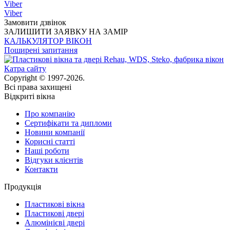
Viber
Viber
Замовити дзвінок
ЗАЛИШИТИ ЗАЯВКУ НА ЗАМІР
КАЛЬКУЛЯТОР ВІКОН
Поширені запитання
Катра сайту
Copyright © 1997-2026.
Всі права захищені
Відкриті вікна
Про компанію
Сертифікати та дипломи
Новини компанії
Корисні статті
Наші роботи
Відгуки клієнтів
Контакти
Продукція
Пластикові вікна
Пластикові двері
Алюмінієві двері