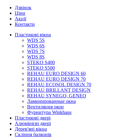
Дзвінок
Ціни
Акції
Контакти
Пластикові вікна
WDS 5S
WDS 6S
WDS 7S
WDS 8S
STEKO S400
STEKO S500
REHAU EURO DESIGN 60
REHAU EURO DESIGN 70
REHAU ECOSOL DESIGN 70
REHAU BRILLANT DESIGN
REHAU SYNEGO, GENEO
Ламинированные окна
Вентиляция окон
Фурнитура Winkhaus
Пластикові двері
Алюмінієві двері
Дерев'яні вікна
Скління балконів