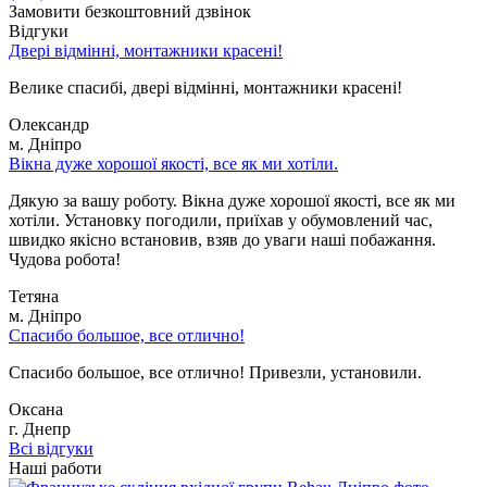
Замовити безкоштовний дзвінок
Відгуки
Двері відмінні, монтажники красені!
Велике спасибі, двері відмінні, монтажники красені!
Олександр
м. Дніпро
Вікна дуже хорошої якості, все як ми хотіли.
Дякую за вашу роботу. Вікна дуже хорошої якості, все як ми
хотіли. Установку погодили, приїхав у обумовлений час,
швидко якісно встановив, взяв до уваги наші побажання.
Чудова робота!
Тетяна
м. Дніпро
Спасибо большое, все отлично!
Спасибо большое, все отлично! Привезли, установили.
Оксана
г. Днепр
Всі відгуки
Наші работи