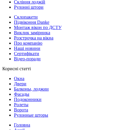
Скління лоджій
Рулонні штори
Склопакети
Підвіконня Danke
Монтаж вікон по ДСТУ
Виклик замірника
Розстрочка на вікна
Про компанію
Наші новини
Сертифікати
Відео-поради
Корисні статті
Окна
Двери
Балконы, лоджии
Фасады
Подоконники
Ролеты
Ворота
Рулонные шторы
Головна