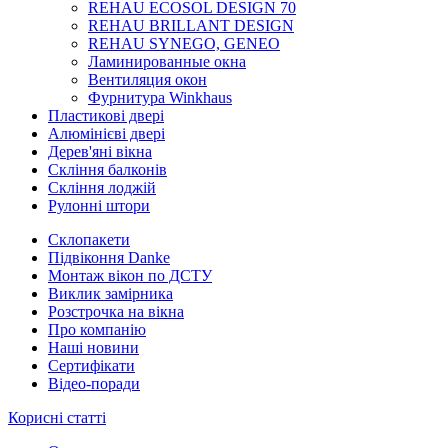
REHAU ECOSOL DESIGN 70
REHAU BRILLANT DESIGN
REHAU SYNEGO, GENEO
Ламинированные окна
Вентиляция окон
Фурнитура Winkhaus
Пластикові двері
Алюмінієві двері
Дерев'яні вікна
Скління балконів
Скління лоджій
Рулонні штори
Склопакети
Підвіконня Danke
Монтаж вікон по ДСТУ
Виклик замірника
Розстрочка на вікна
Про компанію
Наші новини
Сертифікати
Відео-поради
Корисні статті