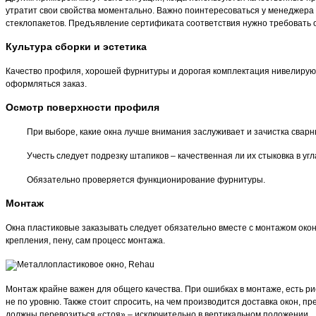
утратит свои свойства моментально. Важно поинтересоваться у менеджера
стеклопакетов. Предъявление сертификата соответствия нужно требовать 
Культура сборки и эстетика
Качество профиля, хорошей фурнитуры и дорогая комплектация нивелируют
оформляться заказ.
Осмотр поверхности профиля
При выборе, какие окна лучше внимания заслуживает и зачистка сварн
Учесть следует подрезку штапиков – качественная ли их стыковка в уг
Обязательно проверяется функционирование фурнитуры.
Монтаж
Окна пластиковые заказывать следует обязательно вместе с монтажом окон
крепления, пену, сам процесс монтажа.
Монтаж крайне важен для общего качества. При ошибках в монтаже, есть ри
не по уровню. Также стоит спросить, на чем производится доставка окон,
должны перевозиться «стоя» – исключительно в вертикальном положении.