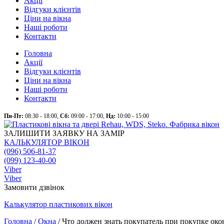
Акції
Відгуки клієнтів
Ціни на вікна
Наші роботи
Контакти
Головна
Акції
Відгуки клієнтів
Ціни на вікна
Наші роботи
Контакти
Пн-Пт:
08:30 - 18:00,
Сб:
09:00 - 17:00,
Нд:
10:00 - 15:00
ЗАЛИШИТИ ЗАЯВКУ НА ЗАМІР
КАЛЬКУЛЯТОР ВІКОН
(096) 506-81-37
(099) 123-40-00
Viber
Viber
Замовити дзвінок
Калькулятор
пластикових
вікон
Головна
/
Окна
/
Что должен знать покупатель при покупке око