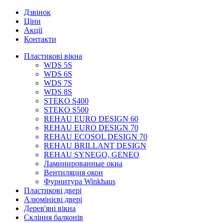
Дзвінок
Ціни
Акції
Контакти
Пластикові вікна
WDS 5S
WDS 6S
WDS 7S
WDS 8S
STEKO S400
STEKO S500
REHAU EURO DESIGN 60
REHAU EURO DESIGN 70
REHAU ECOSOL DESIGN 70
REHAU BRILLANT DESIGN
REHAU SYNEGO, GENEO
Ламинированные окна
Вентиляция окон
Фурнитура Winkhaus
Пластикові двері
Алюмінієві двері
Дерев'яні вікна
Скління балконів