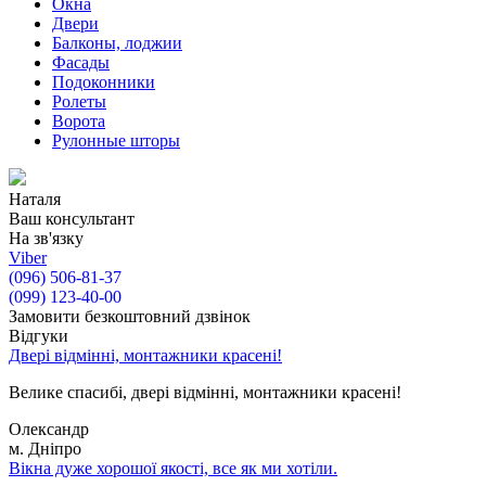
Окна
Двери
Балконы, лоджии
Фасады
Подоконники
Ролеты
Ворота
Рулонные шторы
Наталя
Ваш консультант
На зв'язку
Viber
(096) 506-81-37
(099) 123-40-00
Замовити безкоштовний дзвінок
Відгуки
Двері відмінні, монтажники красені!
Велике спасибі, двері відмінні, монтажники красені!
Олександр
м. Дніпро
Вікна дуже хорошої якості, все як ми хотіли.