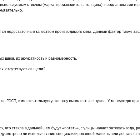
 используемым стеклом (марка, производитель, толщина), предлагаемыми ге
обязательно.
ся недостаточным качеством производимого окна. Данный фактор также засл
ых швов, их аккуратность и равномерность.
лах, отсутствуют ли щели?
 по ГОСТ, самостоятельную установку выполнять не нужно. У менеджера при 
ск, что стекла в дальнейшем будут «потеть», с улицы начнет затекать вода,
 предусмотрено ли использование специализированной машины или доставляют