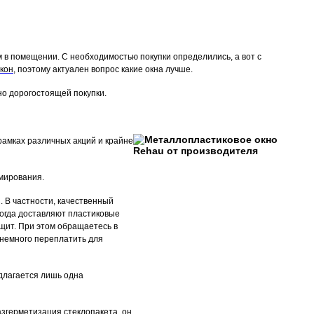
м в помещении. С необходимостью покупки определились, а вот с
кон
, поэтому актуален вопрос какие окна лучше.
но дорогостоящей покупки.
рамках различных акций и крайне
рмирования.
 В частности, качественный
когда доставляют пластиковые
ещит. При этом обращаетесь в
 немного переплатить для
длагается лишь одна
азгерметизация стеклопакета, он