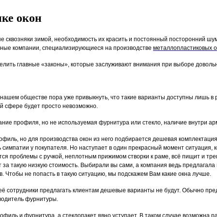
пке окон
ые сквозняки зимой, необходимость их красить и постоянный посторонний шу
енные компании, специализирующиеся на производстве
металлопластиковых о
делить главные «законы», которые заслуживают внимания при выборе доволь
 нашем обществе пора уже привыкнуть, что такие варианты доступны лишь в 
ой сфере будет просто невозможно.
ание профиля, но не используемая фурнитура или стекло, наличие внутри а
филь, но для производства окон из него подбирается дешевая комплектация.
 симпатии у покупателя. Но наступает в один прекрасный момент ситуация, 
ются проблемы с ручкой, неплотным прижимом створки к раме, всё пищит и тр
 за такую низкую стоимость. Выбирали вы сами, а компания ведь предлагала
. Чтобы не попасть в такую ситуацию, мы подскажем Вам какие окна лучше.
 её сотрудники предлагать клиентам дешевые варианты не будут. Обычно пре
водитель фурнитуры.
офиль и фурнитура, а стеклопакет явно уступает. В таком случае возможна р