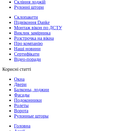
Скління лоджій
Рулонні штори
Склопакети
Підвіконня Danke
Монтаж вікон по ДСТУ
Виклик замірника
Розстрочка на вікна
Про компанію
Наші новини
Сертифікати
Відео-поради
Корисні статті
Окна
Двери
Балконы, лоджии
Фасады
Подоконники
Ролеты
Ворота
Рулонные шторы
Головна