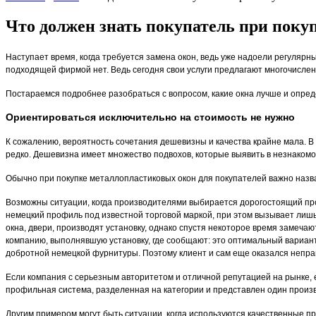
Что должен знать покупатель при поку
Наступает время, когда требуется замена окон, ведь уже надоели регулярн
подходящей фирмой нет. Ведь сегодня свои услуги предлагают многочисл
Постараемся подробнее разобраться с вопросом, какие окна лучше и опре
Ориентироваться исключительно на стоимость не нужно
К сожалению, вероятность сочетания дешевизны и качества крайне мала. В
редко. Дешевизна имеет множество подвохов, которые выявить в незнаком
Обычно при покупке металлопластиковых окон для покупателей важно назв
Возможны ситуации, когда производителями выбирается дорогостоящий про
немецкий профиль под известной торговой маркой, при этом вызывает лишь
окна, двери, производят установку, однако спустя некоторое время замеча
компанию, выполнявшую установку, где сообщают: это оптимальный вариант
добротной немецкой фурнитуры. Поэтому клиент и сам еще оказался неправ
Если компания с серьезным авторитетом и отличной репутацией на рынке,
профильная система, разделенная на категории и представлен один произ
Другим примером могут быть ситуации, когда используются качественные пр