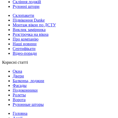
Скління лоджій
Рулонні штори
Склопакети
Підвіконня Danke
Монтаж вікон по ДСТУ
Виклик замірника
Розстрочка на вікна
Про компанію
Наші новини
Сертифікати
Відео-поради
Корисні статті
Окна
Двери
Балконы, лоджии
Фасады
Подоконники
Ролеты
Ворота
Рулонные шторы
Головна