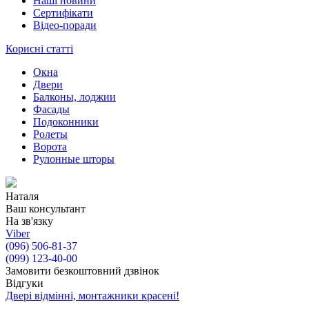
Наші новини
Сертифікати
Відео-поради
Корисні статті
Окна
Двери
Балконы, лоджии
Фасады
Подоконники
Ролеты
Ворота
Рулонные шторы
Наталя
Ваш консультант
На зв'язку
Viber
(096) 506-81-37
(099) 123-40-00
Замовити безкоштовний дзвінок
Відгуки
Двері відмінні, монтажники красені!