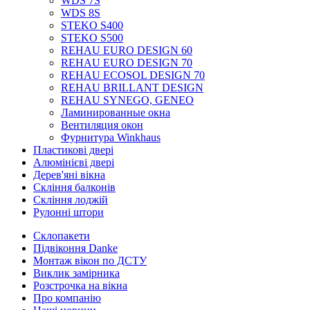
WDS 7S
WDS 8S
STEKO S400
STEKO S500
REHAU EURO DESIGN 60
REHAU EURO DESIGN 70
REHAU ECOSOL DESIGN 70
REHAU BRILLANT DESIGN
REHAU SYNEGO, GENEO
Ламинированные окна
Вентиляция окон
Фурнитура Winkhaus
Пластикові двері
Алюмінієві двері
Дерев'яні вікна
Скління балконів
Скління лоджій
Рулонні штори
Склопакети
Підвіконня Danke
Монтаж вікон по ДСТУ
Виклик замірника
Розстрочка на вікна
Про компанію