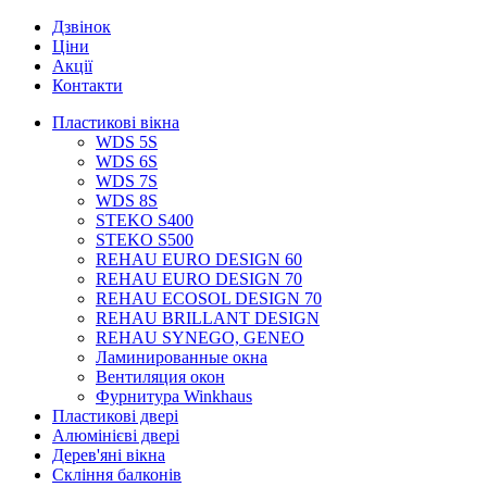
Дзвінок
Ціни
Акції
Контакти
Пластикові вікна
WDS 5S
WDS 6S
WDS 7S
WDS 8S
STEKO S400
STEKO S500
REHAU EURO DESIGN 60
REHAU EURO DESIGN 70
REHAU ECOSOL DESIGN 70
REHAU BRILLANT DESIGN
REHAU SYNEGO, GENEO
Ламинированные окна
Вентиляция окон
Фурнитура Winkhaus
Пластикові двері
Алюмінієві двері
Дерев'яні вікна
Скління балконів