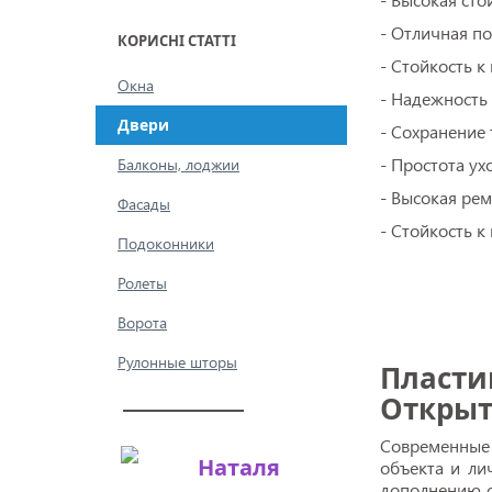
- Отличная п
КОРИСНІ СТАТТІ
- Стойкость к
Окна
- Надежность 
Двери
- Сохранение 
- Простота ух
Балконы, лоджии
- Высокая ре
Фасады
- Стойкость к
Подоконники
Ролеты
Ворота
Рулонные шторы
Пласти
Открыт
Современные 
Наталя
объекта и ли
дополнению о