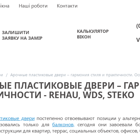
вікна
Наші роботи
Контакти
(
КАЛЬКУЛЯТОР
ЗАЛИШИТИ
ВІКОН
ЗАЯВКУ НА ЗАМІР
V
ри
/
Арочные пластиковые двери – гармония стиля и практичности. 
ЫЕ ПЛАСТИКОВЫЕ ДВЕРИ – ГА
ЧНОСТИ - REHAU, WDS, STEKO
стиковые двери
постепенно отвоевывают позиции у альтерн
ьзовались только для
балконов,
сегодня они завоевали б
трукции для квартир, террас, социальных объектов, офисов, 