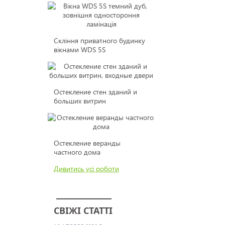
Скління приватного будинку
вікнами WDS 5S
Остекление стен зданий и
больших витрин
Остекление веранды
частного дома
Дивитись усі роботи
СВІЖІ СТАТТІ