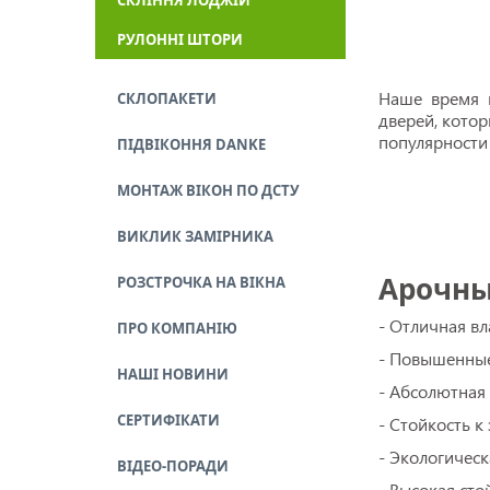
СКЛІННЯ ЛОДЖІЙ
РУЛОННІ ШТОРИ
Наше время м
СКЛОПАКЕТИ
дверей, кото
популярности
ПІДВІКОННЯ DANKE
МОНТАЖ ВІКОН ПО ДСТУ
ВИКЛИК ЗАМІРНИКА
Арочны
РОЗСТРОЧКА НА ВІКНА
- Отличная вл
ПРО КОМПАНІЮ
- Повышенные
НАШІ НОВИНИ
- Абсолютная
СЕРТИФІКАТИ
- Стойкость 
- Экологическ
ВІДЕО-ПОРАДИ
- Высокая сто