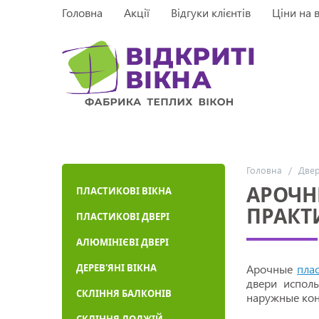
Головна
Акції
Відгуки клієнтів
Ціни на 
Головна
/
Две
АРОЧН
ПЛАСТИКОВІ ВІКНА
ПРАКТИ
ПЛАСТИКОВІ ДВЕРІ
АЛЮМІНІЄВІ ДВЕРІ
ДЕРЕВ'ЯНІ ВІКНА
Арочные
пла
двери испол
СКЛІННЯ БАЛКОНІВ
наружные конс