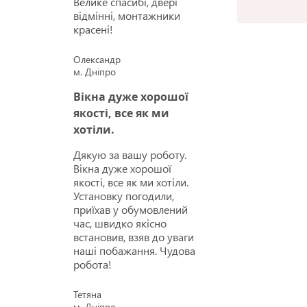
Велике спасибі, двері
відмінні, монтажники
красені!
Олександр
м. Дніпро
Вікна дуже хорошої
якості, все як ми
хотіли.
Дякую за вашу роботу.
Вікна дуже хорошої
якості, все як ми хотіли.
Установку погодили,
приїхав у обумовлений
час, швидко якісно
встановив, взяв до уваги
наші побажання. Чудова
робота!
Тетяна
м. Дніпро