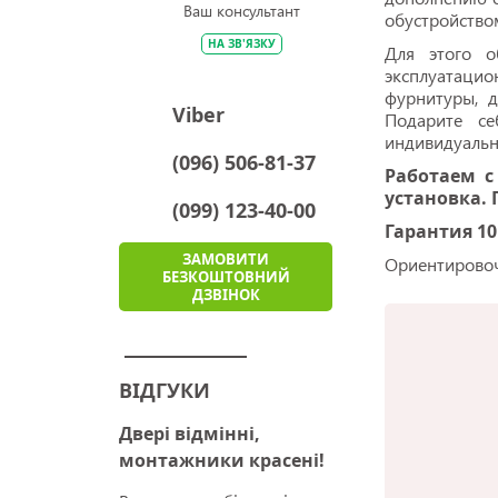
Ваш консультант
обустройство
НА ЗВ'ЯЗКУ
Для этого о
эксплуатаци
фурнитуры, 
Viber
Подарите се
индивидуальн
(096) 506-81-37
Работаем с
установка. 
(099) 123-40-00
Гарантия 10
ЗАМОВИТИ
Ориентирово
БЕЗКОШТОВНИЙ
ДЗВІНОК
ВІДГУКИ
Двері відмінні,
монтажники красені!